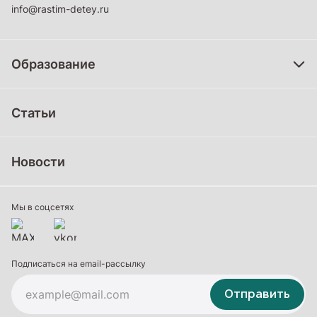
info@rastim-detey.ru
Образование
Дошкольное образование
Статьи
Школьное образование
Среднее профессиональное образование
Новости
Профессиональное обучение
Дополнительное образование
Мы в соцсетях
Подписаться на email-рассылку
Отправить