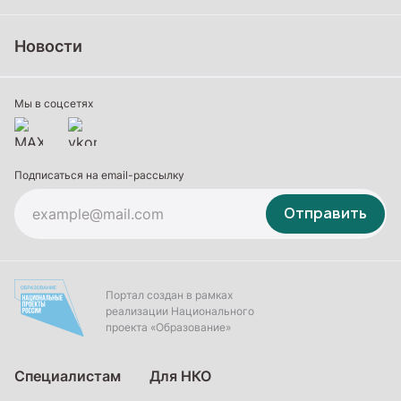
Школьное образование
Среднее профессиональное образование
Новости
Профессиональное обучение
Дополнительное образование
Мы в соцсетях
Подписаться на email-рассылку
Отправить
Портал создан в рамках
реализации Национального
проекта «Образование»
Специалистам
Для НКО