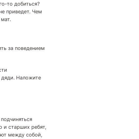
го-то добиться?
не приведет. Чем
мат.
ить за поведением
сти
и дяди. Наложите
т подчиняться
о и старших ребят,
уют между собой,