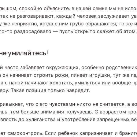
лышом, спокойно объясните: в нашей семье мы не испо
так не разговаривают, каждый человек заслуживает у
у же неприятно, когда с ним грубо обращаются, то же
что-то раздосадовало — пусть открыто скажет об этом,
 не умиляйтесь!
 часто забавляет окружающих, особенно родственнико
а он начинает строить рожи, пинает игрушки, тут же п
ма с папой начинают хохотать, умиляться или вообще 
еру. Такая позиция только навредит.
ривыкнет, что с его чувствами никто не считается, а в
ешь, тем больше внимания получаешь. С возрастом про
 вплоть до хулиганства и употребления запрещенных в
ет самоконтроль. Если ребенок капризничает и бранит