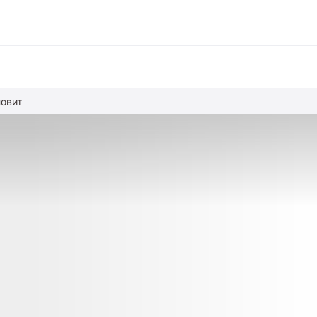
ловит
вание
ние
альное образование
обучение
азование