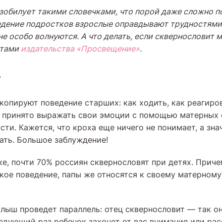
зобилует такими словечками, что порой даже сложно по
ведение подростков взрослые оправдывают трудностями
не особо волнуются. А что делать, если сквернословит 
ртами
издательства «Просвещение»
.
т
опируют поведение старших: как ходить, как реагиров
и принято выражать свои эмоции с помощью матерных с
ти. Кажется, что кроха еще ничего не понимает, а зна
вать. Большое заблуждение!
ке, почти 70% россиян сквернословят при детях. Прич
кое поведение, папы же относятся к своему матерному
лыш проведет параллель: отец сквернословит — так о
ледующий раз ребенок захочет от вас внимания или рас