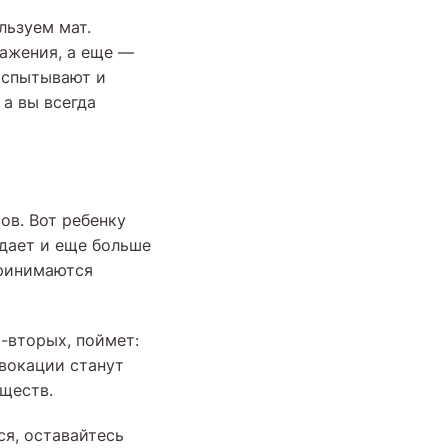
льзуем мат.
важения, а еще —
 испытывают и
 а вы всегда
в. Вот ребенку
адает и еще больше
принимаются
о-вторых, поймет:
вокации станут
еществ.
ся, оставайтесь