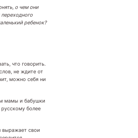
нять, о чем они
 переходного
маленький ребенок?
ать, что говорить.
лов, не ждите от
чит, можно себя ни
ем мамы и бабушки
 русскому более
н выражает свои
сердится,