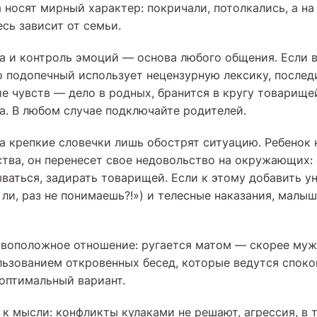
 носят мирный характер: покричали, потолкались, а на
есь зависит от семьи.
 и контроль эмоций — основа любого общения. Если в
о подопечный использует нецензурную лексику, последи
е чувств — дело в родных, бранится в кругу товарище
ра. В любом случае подключайте родителей.
а крепкие словечки лишь обострят ситуацию. Ребенок 
ства, он перенесет свое недовольство на окружающих: 
ываться, задирать товарищей. Если к этому добавить у
 ли, раз не понимаешь?!») и телесные наказания, малыш
ивоположное отношение: ругается матом — скорее муж
льзованием откровенных бесед, которые ведутся спок
оптимальный вариант.
 к мысли: конфликты кулаками не решают, агрессия, в 