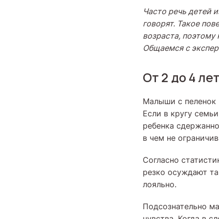
Часто речь детей и
говорят. Такое по
возраста, поэтому 
Общаемся с экспе
От 2 до 4 ле
Малыши с пеленок к
Если в кругу семь
ребенка сдержаннос
в чем не ограничи
Согласно статисти
резко осуждают та
лояльно.
Подсознательно ма
чувства. Когда в с