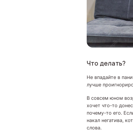
Что делать?
Не впадайте в пани
лучше проигнориро
В совсем юном воз
хочет что-то донес
почему-то его. Ес
накал негатива, к
слова.