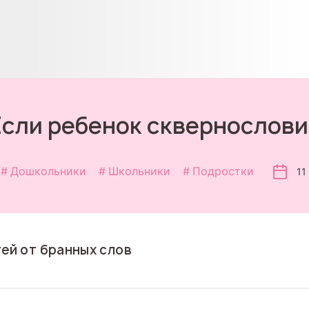
Если ребенок сквернослови
Дошкольники
Школьники
Подростки
11
тей от бранных слов