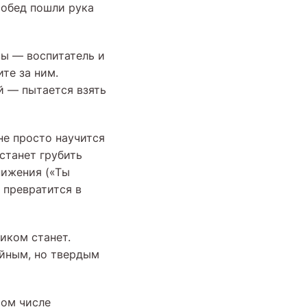
 обед пошли рука
ы — воспитатель и
те за ним.
й — пытается взять
не просто научится
станет грубить
нижения («Ты
 превратится в
иком станет.
ойным, но твердым
том числе