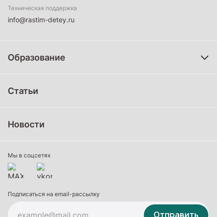
Техническая поддержка
info@rastim-detey.ru
Образование
Дошкольное образование
Статьи
Школьное образование
Среднее профессиональное образование
Новости
Профессиональное обучение
Дополнительное образование
Мы в соцсетях
Подписаться на email-рассылку
Отправить