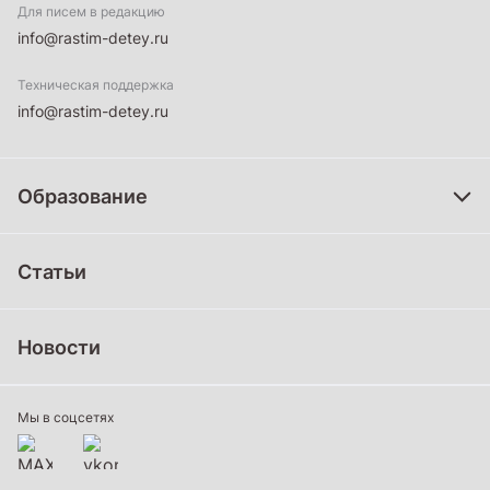
Для писем в редакцию
info@rastim-detey.ru
Техническая поддержка
info@rastim-detey.ru
Образование
Дошкольное образование
Статьи
Школьное образование
Среднее профессиональное образование
Новости
Профессиональное обучение
Дополнительное образование
Мы в соцсетях