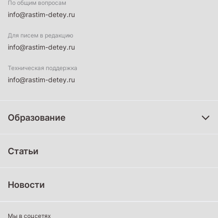
По общим вопросам
info@rastim-detey.ru
Для писем в редакцию
info@rastim-detey.ru
Техническая поддержка
info@rastim-detey.ru
Образование
Дошкольное образование
Статьи
Школьное образование
Среднее профессиональное образование
Новости
Профессиональное обучение
Дополнительное образование
Мы в соцсетях