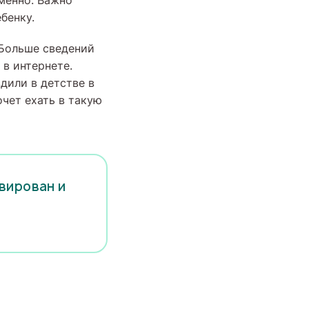
менно. Важно
бенку.
 Больше сведений
в интернете.
дили в детстве в
очет ехать в такую
вирован и