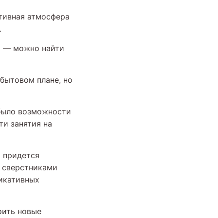
итивная атмосфера
.
я — можно найти
бытовом плане, но
 было возможности
ти занятия на
о придется
 сверстниками
никативных
оить новые