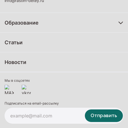
info@rastim-detey.ru
Образование
Дошкольное образование
Статьи
Школьное образование
Среднее профессиональное образование
Новости
Профессиональное обучение
Дополнительное образование
Мы в соцсетях
Подписаться на email-рассылку
Отправить