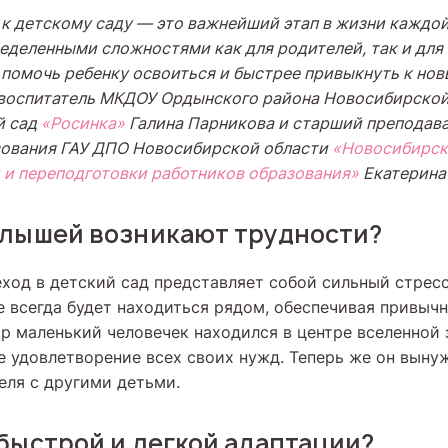
 к детскому саду — это важнейший этап в жизни каждой
еделенными сложностями как для родителей, так и для
 помочь ребенку освоиться и быстрее привыкнуть к но
воспитатель МКДОУ Ордынского района Новосибирско
й сад
«Росинка»
Галина Парникова и старший преподав
зования ГАУ ДПО Новосибирской области
«Новосибирск
 и переподготовки работников образования»
Екатерина
алышей возникают трудности?
ход в детский сад представляет собой сильный стресс
е всегда будет находиться рядом, обеспечивая привыч
ор маленький человечек находился в центре вселенной 
е удовлетворение всех своих нужд. Теперь же он выну
еля с другими детьми.
быстрой и легкой адаптации?