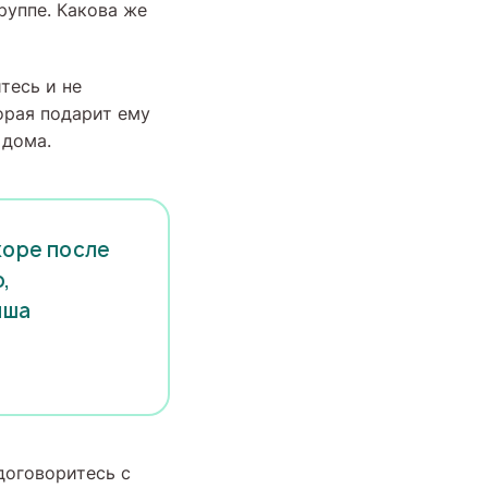
руппе. Какова же
тесь и не
орая подарит ему
 дома.
коре после
,
ыша
договоритесь с