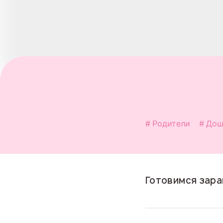
Родители
Дош
Готовимся зара