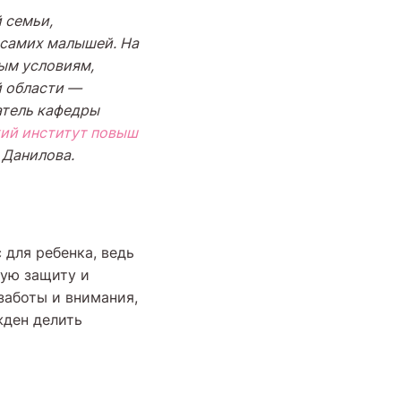
 семьи,
 самих малышей. На
вым условиям,
й области
—
атель кафедры
ий институт повыш
 Данилова.
 для ребенка, ведь
ную защиту и
заботы и внимания,
жден делить