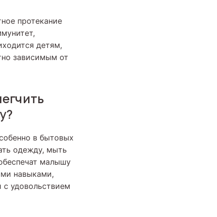
тное протекание
ммунитет,
иходится детям,
тно зависимым от
легчить
у?
особенно в бытовых
ать одежду, мыть
 обеспечат малышу
ыми навыками,
и с удовольствием