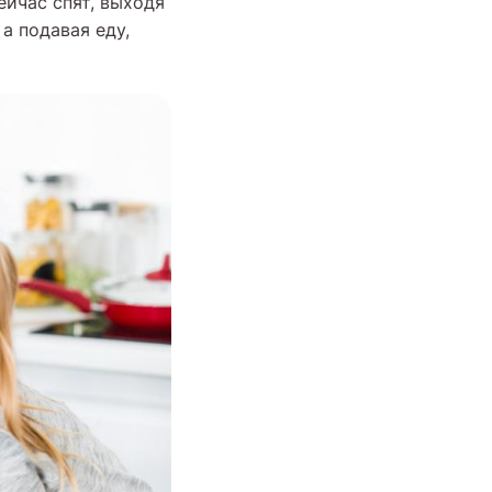
ейчас спят, выходя
 а подавая еду,