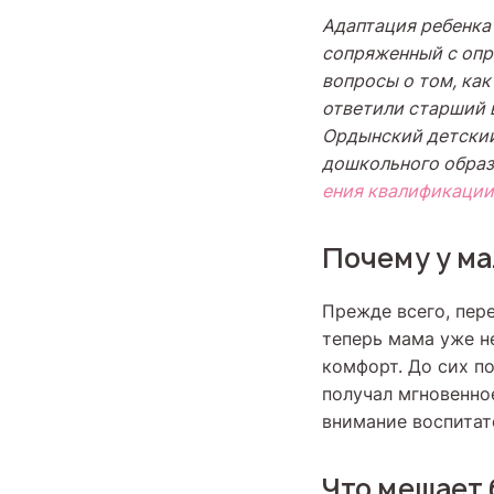
Адаптация ребенка
сопряженный с опр
вопросы о том, как
ответили старший 
О
рдынский детски
дошкольного обра
ения квалификации
Почему у м
Прежде всего, пере
теперь мама уже н
комфорт. До сих п
получал мгновенно
внимание воспитат
Что мешает 