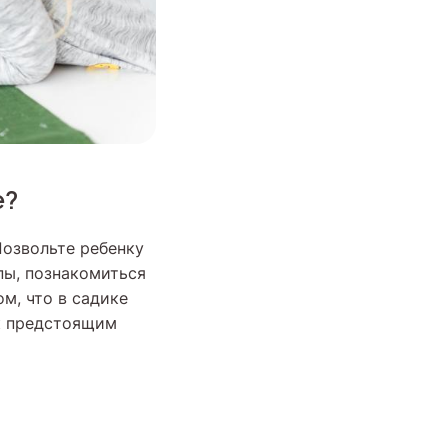
е?
Позвольте ребенку
пы, познакомиться
ом, что в садике
 к предстоящим