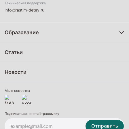
Техническая поддержка
info@rastim-detey.ru
Образование
Дошкольное образование
Статьи
Школьное образование
Среднее профессиональное образование
Новости
Профессиональное обучение
Дополнительное образование
Мы в соцсетях
Подписаться на email-рассылку
Отправить