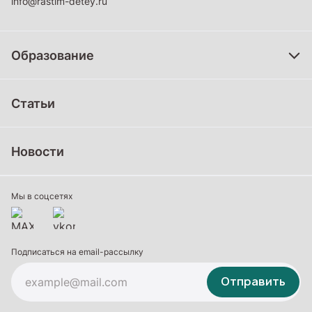
info@rastim-detey.ru
Образование
Дошкольное образование
Статьи
Школьное образование
Среднее профессиональное образование
Новости
Профессиональное обучение
Дополнительное образование
Мы в соцсетях
Подписаться на email-рассылку
Отправить