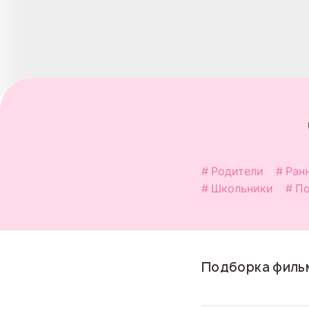
Родители
Ран
Школьники
По
Подборка фильм