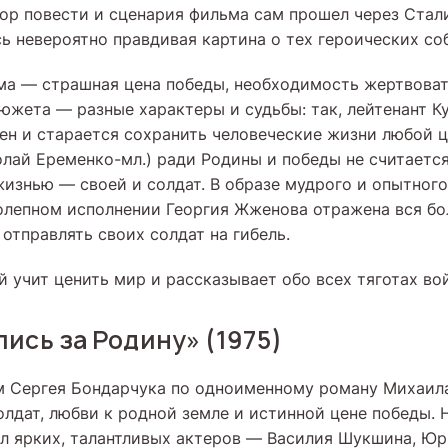
ор повести и сценария фильма сам прошел через Стал
ь невероятно правдивая картина о тех героических со
ма — страшная цена победы, необходимость жертвоват
сюжета — разные характеры и судьбы: так, лейтенант К
ен и старается сохранить человеческие жизни любой ц
лай Еременко-мл.) ради Родины и победы не считается
жизнью — своей и солдат. В образе мудрого и опытного
олепном исполнении Георгия Жженова отражена вся бо
отправлять своих солдат на гибель.
й учит ценить мир и рассказывает обо всех тяготах во
ись за Родину» (1975)
м Сергея Бондарчука по одноименному роману Михаил
олдат, любви к родной земле и истинной цене победы. 
л ярких, талантливых актеров — Василия Шукшина, Юр