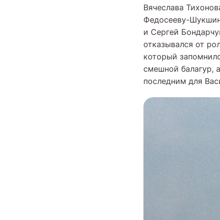
Вячеслава Тихонов
Федосееву-Шукшину
и Сергей Бондарчу
отказывался от рол
который запомнилс
смешной балагур, а
последним для Вас