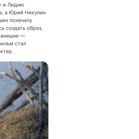
у и Лидию
а, а Юрий Никулин
шин поначалу
сь создать образ,
 внешне —
фильм стал
ктер.