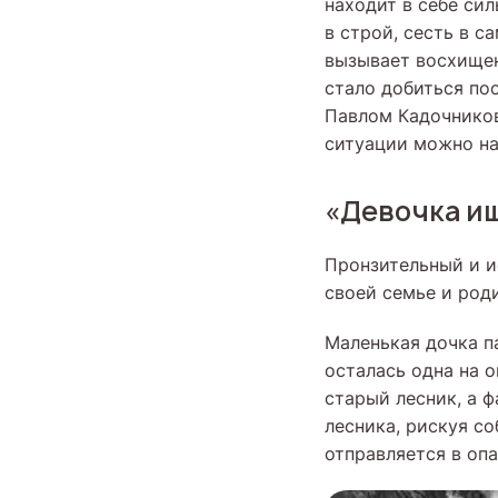
находит в себе сил
в строй, сесть в 
вызывает восхищен
стало добиться по
Павлом Кадочников
ситуации можно на
«Девочка ищ
Пронзительный и и
своей семье и роди
Маленькая дочка п
осталась одна на 
старый лесник, а 
лесника, рискуя со
отправляется в оп