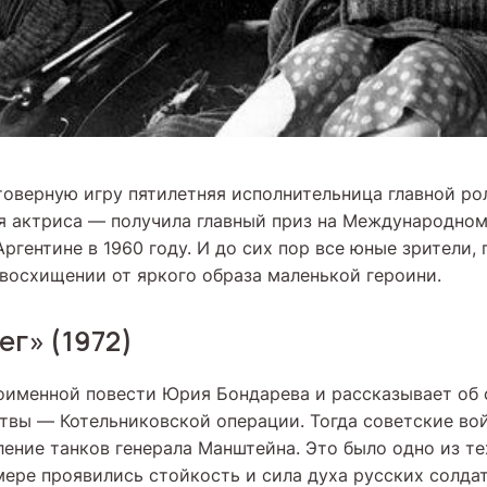
товерную игру пятилетняя исполнительница главной ро
я актриса — получила главный приз на Международном
ргентине в 1960 году. И до сих пор все юные зрители
 восхищении от яркого образа маленькой героини.
ег» (1972)
оименной повести Юрия Бондарева и рассказывает об 
твы — Котельниковской операции. Тогда советские во
ление танков генерала Манштейна. Это было одно из те
мере проявились стойкость и сила духа русских солда