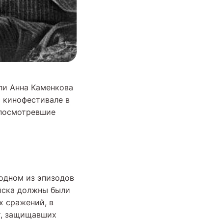
ли Анна Каменкова
 кинофестивале в
, посмотревшие
одном из эпизодов
йска должны были
х сражений, в
т, защищавших