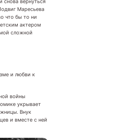
 и снова вернуться
 Подвиг Маресьева
о что бы то ни
ветским актером
амой сложной
зме и любви к
ной войны
домике укрывает
ожницы. Внук
цев и вместе с ней