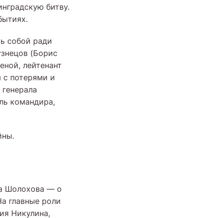
инградскую битву.
бытиях.
ь собой ради
узнецов (Борис
еной, лейтенант
 с потерями и
 генерала
ль командира,
йны.
а Шолохова — о
На главные роли
ия Никулина,