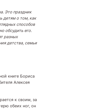
а. Это праздник
ь детям о том, как
аглядных способов
но обсудить его.
т разных
ия детства, семьи
ной книге Бориса
бителя Алексея
ается к своим, за
терю обеих ног, он