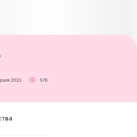
е
раля 2023
576
ства