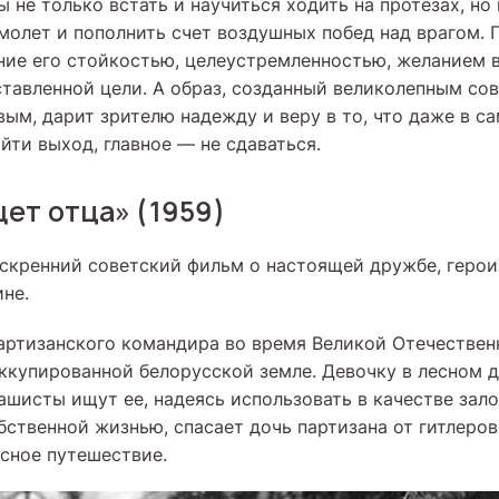
ы не только встать и научиться ходить на протезах, но
самолет и пополнить счет воздушных побед над врагом.
ие его стойкостью, целеустремленностью, желанием в
ставленной цели. А образ, созданный великолепным со
ым, дарит зрителю надежду и веру в то, что даже в с
йти выход, главное — не сдаваться.
ет отца» (1959)
скренний советский фильм о настоящей дружбе, герои
не.
артизанского командира во время Великой Отечествен
оккупированной белорусской земле. Девочку в лесном 
фашисты ищут ее, надеясь использовать в качестве зал
бственной жизнью, спасает дочь партизана от гитлеров
асное путешествие.