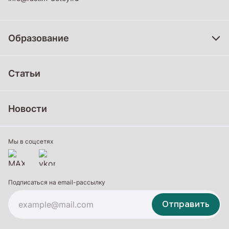
Образование
Дошкольное образование
Статьи
Школьное образование
Среднее профессиональное образование
Новости
Профессиональное обучение
Дополнительное образование
Мы в соцсетях
Подписаться на email-рассылку
Отправить