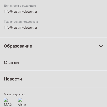
Для писем в редакцию
info@rastim-detey.ru
Техническая поддержка
info@rastim-detey.ru
Образование
Дошкольное образование
Статьи
Школьное образование
Среднее профессиональное образование
Новости
Профессиональное обучение
Дополнительное образование
Мы в соцсетях