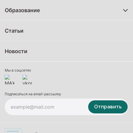
Образование
Дошкольное образование
Статьи
Школьное образование
Среднее профессиональное образование
Новости
Профессиональное обучение
Дополнительное образование
Мы в соцсетях
Подписаться на email-рассылку
Отправить