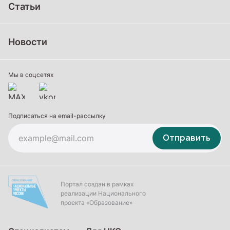
Статьи
Школьное образование
Среднее профессиональное образование
Новости
Профессиональное обучение
Дополнительное образование
Мы в соцсетях
Подписаться на email-рассылку
Отправить
Портал создан в рамках
реализации Национального
проекта «Образование»