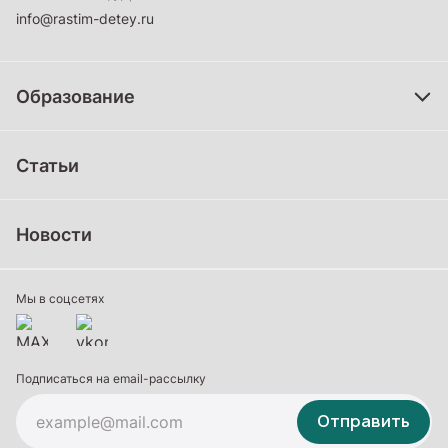
info@rastim-detey.ru
Образование
Дошкольное образование
Статьи
Школьное образование
Среднее профессиональное образование
Новости
Профессиональное обучение
Дополнительное образование
Мы в соцсетях
Подписаться на email-рассылку
Отправить