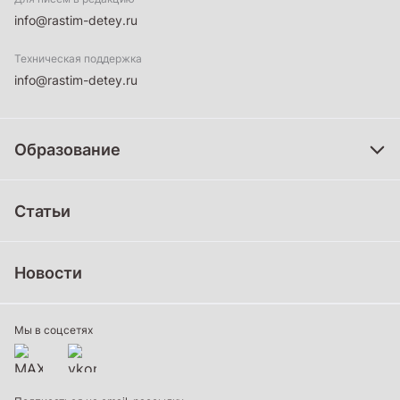
info@rastim-detey.ru
Техническая поддержка
info@rastim-detey.ru
Образование
Дошкольное образование
Статьи
Школьное образование
Среднее профессиональное образование
Новости
Профессиональное обучение
Дополнительное образование
Мы в соцсетях