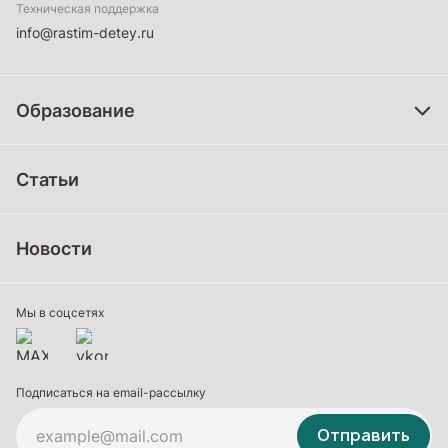
Техническая поддержка
info@rastim-detey.ru
Образование
Дошкольное образование
Статьи
Школьное образование
Среднее профессиональное образование
Новости
Профессиональное обучение
Дополнительное образование
Мы в соцсетях
Подписаться на email-рассылку
Отправить