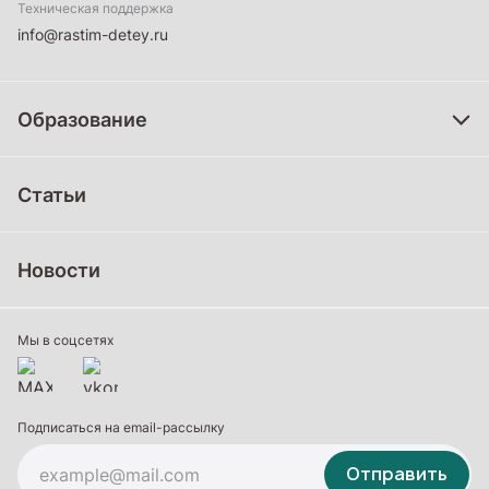
Техническая поддержка
info@rastim-detey.ru
Образование
Дошкольное образование
Статьи
Школьное образование
Среднее профессиональное образование
Новости
Профессиональное обучение
Дополнительное образование
Мы в соцсетях
Подписаться на email-рассылку
Отправить