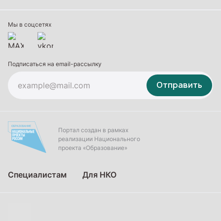
Профессиональное обучение
Дополнительное образование
Мы в соцсетях
Подписаться на email-рассылку
Отправить
Портал создан в рамках
реализации Национального
проекта «Образование»
Специалистам
Для НКО