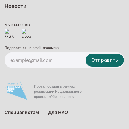
Среднее профессиональное образование
Новости
Профессиональное обучение
Дополнительное образование
Мы в соцсетях
Подписаться на email-рассылку
Отправить
Портал создан в рамках
реализации Национального
проекта «Образование»
Специалистам
Для НКО