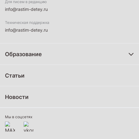
Для писем в редакцию
info@rastim-detey.ru
Техническая поддержка
info@rastim-detey.ru
Образование
Дошкольное образование
Статьи
Школьное образование
Среднее профессиональное образование
Новости
Профессиональное обучение
Дополнительное образование
Мы в соцсетях