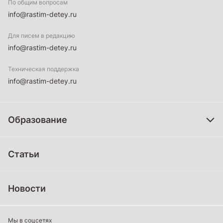
По общим вопросам
info@rastim-detey.ru
Для писем в редакцию
info@rastim-detey.ru
Техническая поддержка
info@rastim-detey.ru
Образование
Дошкольное образование
Статьи
Школьное образование
Среднее профессиональное образование
Новости
Профессиональное обучение
Дополнительное образование
Мы в соцсетях