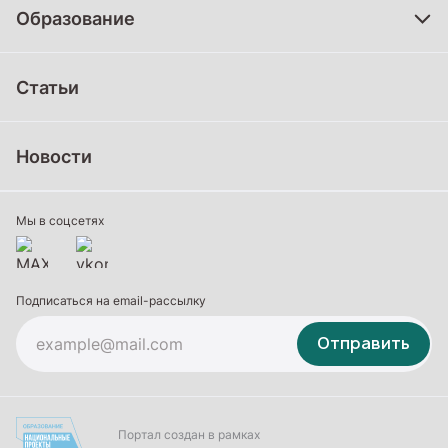
Образование
Дошкольное образование
Статьи
Школьное образование
Среднее профессиональное образование
Новости
Профессиональное обучение
Дополнительное образование
Мы в соцсетях
Подписаться на email-рассылку
Отправить
Портал создан в рамках