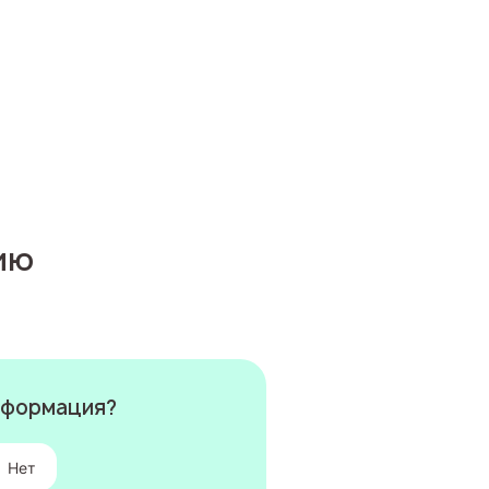
ию
информация?
Нет