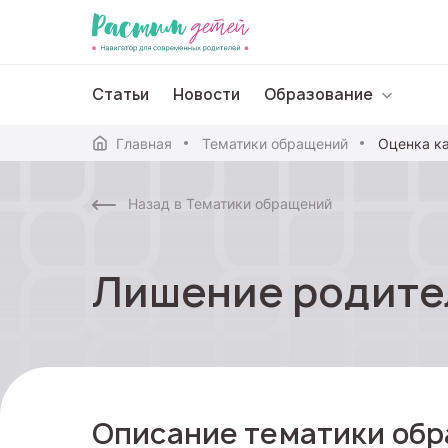
Статьи
Новости
Образование
Главная
Тематики обращений
Оценка ка
Дошкольное образо
Назад в Тематики обращений
Школьное образова
Среднее профессион
Лишение родите
Профессиональное 
Дополнительное обр
Описание тематики об