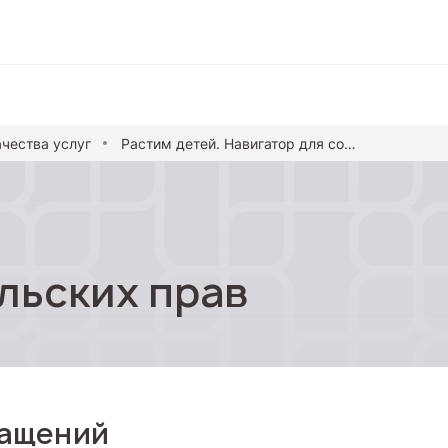
чества услуг
Растим детей. Навигатор для современных родителей
вание
ние
альное образование
льских прав
обучение
азование
ращений