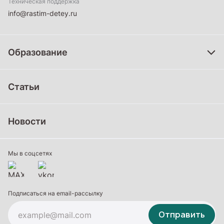
Техническая поддержка
info@rastim-detey.ru
Образование
Дошкольное образование
Статьи
Школьное образование
Среднее профессиональное образование
Новости
Профессиональное обучение
Дополнительное образование
Мы в соцсетях
Подписаться на email-рассылку
Отправить