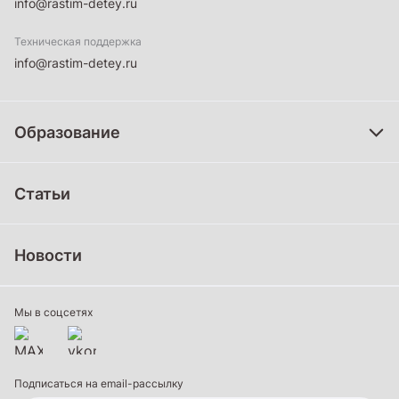
info@rastim-detey.ru
Техническая поддержка
info@rastim-detey.ru
Образование
Дошкольное образование
Статьи
Школьное образование
Среднее профессиональное образование
Новости
Профессиональное обучение
Дополнительное образование
Мы в соцсетях
Подписаться на email-рассылку