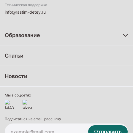
Техническая поддержка
info@rastim-detey.ru
Образование
Дошкольное образование
Статьи
Школьное образование
Среднее профессиональное образование
Новости
Профессиональное обучение
Дополнительное образование
Мы в соцсетях
Подписаться на email-рассылку
Отправить